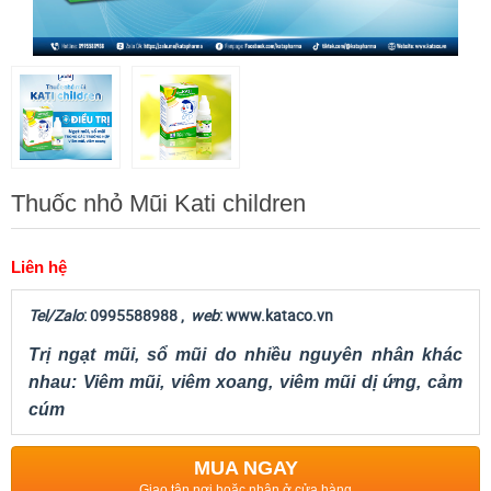
Thuốc nhỏ Mũi Kati children
Liên hệ
Tel/Zalo
: 0995588988 ,
web
: www.kataco.vn
Trị ngạt mũi, sổ mũi do nhiều nguyên nhân khác
nhau: Viêm mũi, viêm xoang, viêm mũi dị ứng, cảm
cúm
MUA NGAY
Giao tận nơi hoặc nhận ở cửa hàng