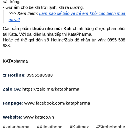
sát trùng. 
- Giữ ấm cho bé khi trời lạnh, khi ra đường.
>>> Xem thêm: 
Làm sao để bảo vệ trẻ em khỏi các bệnh mùa 
mưa?
Các sản phẩm 
thuốc nhỏ mũi Kati
 chính hãng được phân phối 
tại Kata. Với đại diện là nhà tiếp thị KataPharma.
Hoặc có thể gọi đến số Hotline/Zalo để nhận tư vấn: 0995 588 
988.
KATApharma
☎️
Hotline
:
0995588988
Zalo OA
:
https://zalo.me/katapharma
Fanpage
:
www.facebook.com/katapharma
Website
:
www.kataco.vn
#katapharma #Xitmuihong #Katimax #Sirohobophe