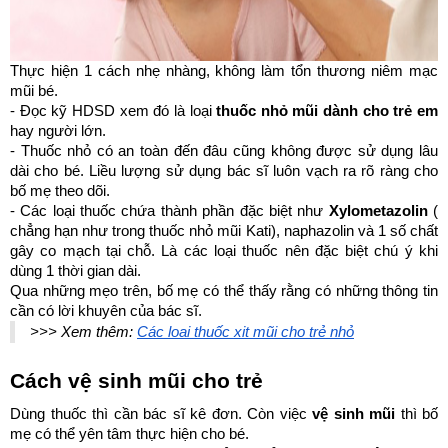
Thực hiện 1 cách nhẹ nhàng, không làm tổn thương niêm mạc 
mũi bé. 
- Đọc kỹ HDSD xem đó là loại 
thuốc nhỏ mũi dành cho trẻ em
hay người lớn. 
- Thuốc nhỏ có an toàn đến đâu cũng không được sử dụng lâu 
dài cho bé. Liều lượng sử dụng bác sĩ luôn vạch ra rõ ràng cho 
bố mẹ theo dõi. 
- Các loại thuốc chứa thành phần đặc biệt như 
Xylometazolin
 ( 
chẳng hạn như trong thuốc nhỏ mũi Kati), naphazolin và 1 số chất 
gây co mạch tại chỗ. Là các loại thuốc nên đặc biệt chú ý khi 
dùng 1 thời gian dài. 
Qua những mẹo trên, bố mẹ có thể thấy rằng có những thông tin 
cần có lời khuyên của bác sĩ. 
>>> Xem thêm: 
Các loại thuốc xịt mũi cho trẻ nhỏ
Cách vệ sinh mũi cho trẻ
Dùng thuốc thì cần bác sĩ kê đơn. Còn việc 
vệ sinh mũi
 thì bố 
mẹ có thể yên tâm thực hiện cho bé. 