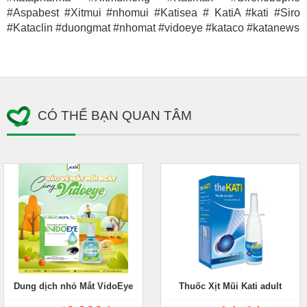
#Aspabest #Xitmui #nhomui #Katisea # KatiA #kati #Siro
#Kataclin #duongmat #nhomat #vidoeye #kataco #katanews
CÓ THỂ BẠN QUAN TÂM
Dung dịch nhỏ Mắt VidoEye
Thuốc Xịt Mũi Kati adult