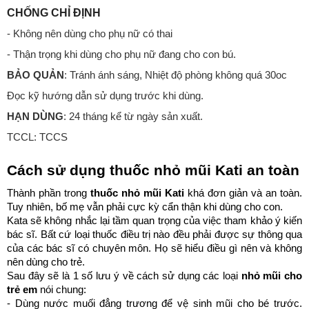
CHỐNG CHỈ ĐỊNH
- Không nên dùng cho phụ nữ có thai
- Thận trọng khi dùng cho phụ nữ đang cho con bú.
BẢO QUẢN
: Tránh ánh sáng, Nhiệt độ phòng không quá 30oc
Đọc kỹ hướng dẫn sử dụng trước khi dùng.
HẠN DÙNG
: 24 tháng kể từ ngày sản xuất.
TCCL: TCCS
Cách sử dụng thuốc nhỏ mũi Kati an toàn
Thành phần trong 
thuốc nhỏ mũi Kati
 khá đơn giản và an toàn. 
Tuy nhiên, bố mẹ vẫn phải cực kỳ cẩn thận khi dùng cho con.
Kata sẽ không nhắc lại tầm quan trọng của việc tham khảo ý kiến 
bác sĩ. Bất cứ loại thuốc điều trị nào đều phải được sự thông qua 
của các bác sĩ có chuyên môn. Họ sẽ hiểu điều gì nên và không 
nên dùng cho trẻ. 
Sau đây sẽ là 1 số lưu ý về cách sử dụng các loại 
nhỏ
mũi cho 
trẻ em
 nói chung: 
- Dùng nước muối đẳng trương để vệ sinh mũi cho bé trước. 