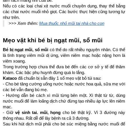
làm rách màng nhĩ của bé. 
Nếu có các loại chai xịt nước muối chuyên dụng, thay thế bằng 
các chai nước muối nhỏ giọt. Các bước thực hiện cũng tương tự 
như trên.
>>> Xem thêm: 
Mua thuốc nhỏ mũi tại nhà cho con
Mẹo vặt khi bé bị ngạt mũi, sổ mũi
Bé bị ngạt mũi, sổ mũi
 có thể do rất nhiều nguyên nhân. Có thể 
là tình trạng viêm mũi dị ứng, viêm niêm mạc hoặc nặng hơn là 
viêm xoang.
Trong trường hợp chưa thể đưa bé đến các cơ sở y tế để thăm 
khám. Các bậc phụ huynh đừng quá lo lắng. 
Kataco
 đã chuẩn bị sẵn đây 1 số mẹo vặt bỏ túi sau:
- Cho bé tăng cường uống nước hoặc nước hoa quả, sữa mẹ với 
các bé vẫn đang bú mẹ. 
- Hướng dẫn bé cách xì mũi từng bên một. Xì thật từ từ, dùng 
nước muối để làm loãng dịch chứ đừng tạo nhiều áp lực lên niêm 
mạc. 
- Giữ 
vệ sinh tai. mũi, họng
 cho bé thật kỹ. Vì 3 đường này 
thông nhau. Rất dễ để lây bệnh ra cả 3 đường. 
Sau khi hút dịch mũi phải cho bé súc miệng bằng nước muối để 