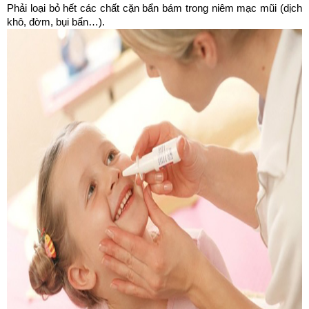
Phải loại bỏ hết các chất cặn bẩn bám trong niêm mạc mũi (dịch 
khô, đờm, bụi bẩn…). 