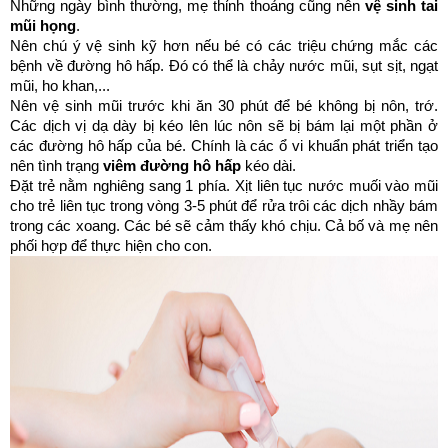
Những ngày bình thường, mẹ thỉnh thoảng cũng nên 
vệ sinh tai 
mũi họng
. 
Nên chú ý vệ sinh kỹ hơn nếu bé có các triệu chứng mắc các 
bệnh về đường hô hấp. Đó có thể là chảy nước mũi, sụt sịt, ngạt 
mũi, ho khan,...
Nên vệ sinh mũi trước khi ăn 30 phút để bé không bị nôn, trớ. 
Các dịch vị dạ dày bị kéo lên lúc nôn sẽ bị bám lại một phần ở 
các đường hô hấp của bé. Chính là các ổ vi khuẩn phát triển tạo 
nên tình trạng 
viêm đường hô hấp
 kéo dài. 
Đặt trẻ nằm nghiêng sang 1 phía. Xịt liên tục nước muối vào mũi 
cho trẻ liên tục trong vòng 3-5 phút để rửa trôi các dịch nhầy bám 
trong các xoang. Các bé sẽ cảm thấy khó chịu. Cả bố và mẹ nên 
phối hợp để thực hiện cho con. 